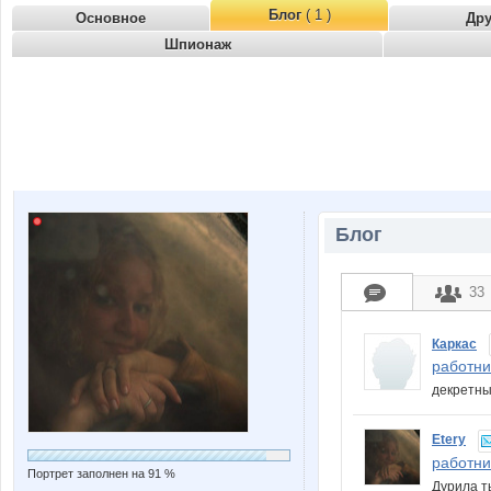
Блог
( 1 )
Основное
Др
Шпионаж
Блог
33
Каркас
работни.
декрет
Etery
работни.
Портрет заполнен на 91 %
Дурила ты