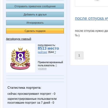
Отправить приватное сообщение
Добавить в друзья
после отпуска н
Игнорировать
после отпуска нужно да
Сделать подарок
%-)
Автофорум главный
популярность:
8513 место
рейтинг
3544
?
1
Привилегированный
пользователь
8
уровня
Статистика портрета:
сейчас просматривают портрет - 0
зарегистрированные пользователи
посетившие портрет за 7 дней - 0