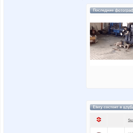
Последние
фотогра
Etery состоит в
клуб
Su