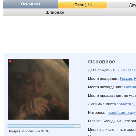
Основное
Блог
( 1 )
Др
Шпионаж
Основное
Дата рождения :
28 Январ
Место рождения :
Россия
,
Н
Место нахождения :
Россия
Место проживания : не ука
Любимые места :
работа :-)
Интересы :
всеобъемлющи
О себе : Блондинка - это з
Многие считают, что я хор
Портрет заполнен на 91 %
;-)