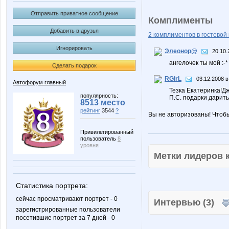
Отправить приватное сообщение
Комплименты
Добавить в друзья
2 комплиментов в гостевой 
Игнорировать
Элеонор@
20.10.
ангелочек ты мой :-*
Сделать подарок
RGirL
03.12.2008 в
Автофорум главный
Тезка Екатеринка!Дж
популярность:
П.С. подарки дарить
8513 место
рейтинг
3544
?
Вы не авторизованы! Чтоб
Привилегированный
пользователь
8
уровня
Метки лидеров
Статистика портрета:
сейчас просматривают портрет - 0
Интервью (3)
зарегистрированные пользователи
посетившие портрет за 7 дней - 0